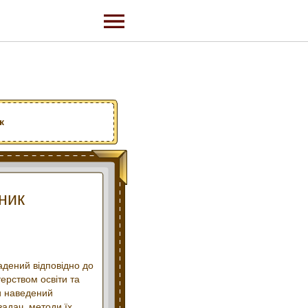
к
ник
адений відповідно до
ерством освіти та
ми наведений
задач, методи їх