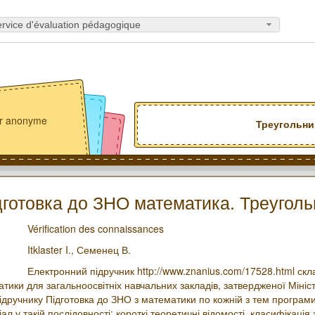
rvice d'évaluation pédagogique
eur anonyme
Треугольни
дготовка до ЗНО математика. Треуголь
Vérification des connaissances
Itklaster I.,
Семенец В.
Електронний підручник http://www.znanius.com/17528.html скл
тики для загальноосвітніх навчальних закладів, затвердженої Мініст
підручнику Підготовка до ЗНО з математики по кожній з тем програ
л у такій послідовності: короткі теоретичні відомості, класифікація 