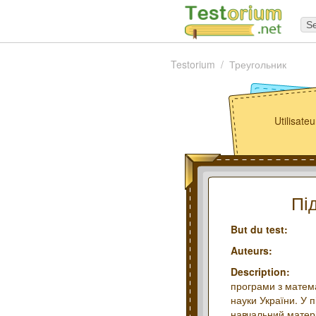
Se
Testorium
Треугольник
Utilisat
Пі
But du test:
Auteurs:
Description:
програми з матема
науки України. У 
навчальний матеріа