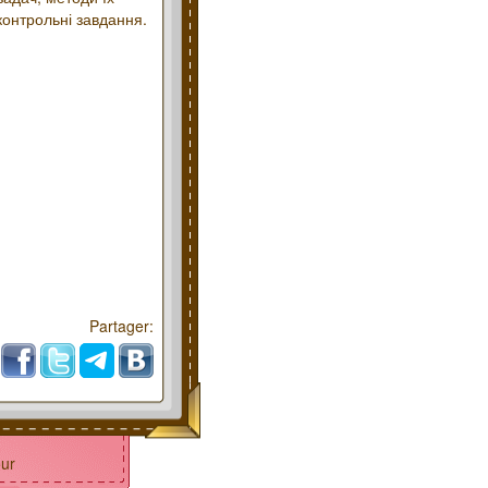
контрольні завдання.
Partager:
ur