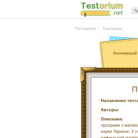
Т
Тесториум
Трапеции
Анонимный 
П
Назначение тест
Авторы:
Описание:
програми з матема
науки України. У 
навчальний матеріа