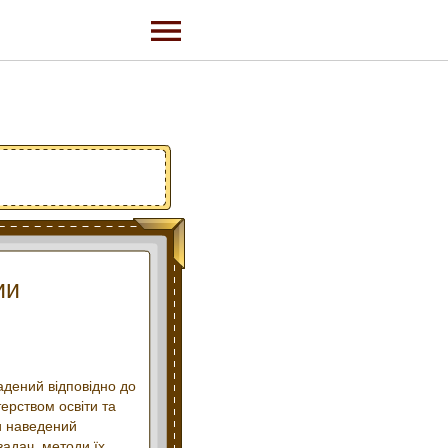
ии
адений відповідно до
ерством освіти та
ми наведений
задач, методи їх