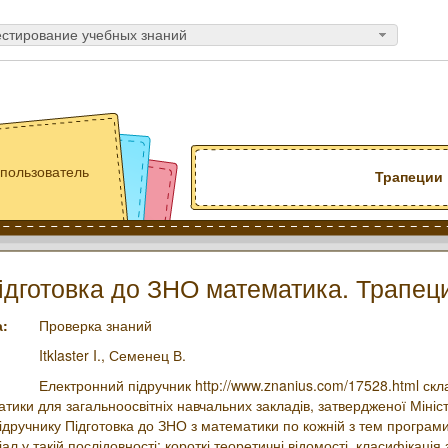
естирование учебных знаний
пользователь
Трапеции
ідготовка до ЗНО математика. Трапец
а:
Проверка знаний
Itklaster I.,
Семенец В.
Електронний підручник http://www.znanius.com/17528.html скл
тики для загальноосвітніх навчальних закладів, затвердженої Мініст
підручнику Підготовка до ЗНО з математики по кожній з тем програ
л у такій послідовності: короткі теоретичні відомості, класифікація 