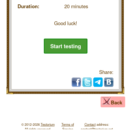
Duration:
20 minutes
Good luck!
Start testing
Share:
Back
© 2012-2026
Testorium
Terms of
Contact
address:
All rights reserved.
Service
contac
t@testorium.net