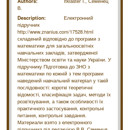
Authors:
Itklaster I.,
Семенец
В.
Description:
Електронний
підручник
http://www.znanius.com/17528.html
складений відповідно до програми з
математики для загальноосвітніх
навчальних закладів, затвердженої
Міністерством освіти та науки України. У
підручнику Підготовка до ЗНО з
математики по кожній з тем програми
наведений навчальний матеріал у такій
послідовності: короткі теоретичні
відомості, класифікація задач, методи їх
розв'язування, а також особливості їх
практичного застосування, контрольні
питання, контрольні завдання.
Материали взято з електронного
підручника під редакцією В.В. Семенця