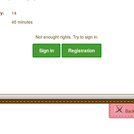
y:
14
45 minutes
Not enought rights. Try to sign in.
Sign in
Registration
Bac