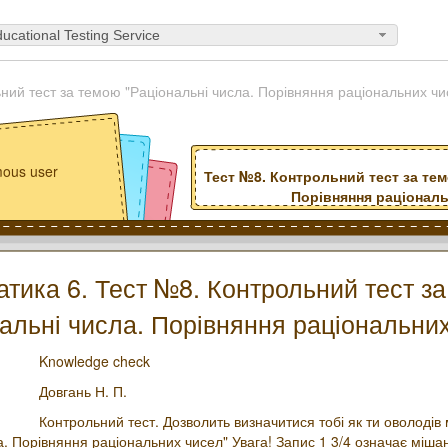
ucational Testing Service
ний тест за темою "Раціональні числа. Порівняння раціональних чи
ous user
Тест №8. Контрольний тест за тем
Порівняння раціонал
тика 6. Тест №8. Контрольний тест з
альні числа. Порівняння раціональни
Knowledge check
Довгань Н. П.
Контрольний тест. Дозволить визначитися тобі як ти оволодів
а. Порівняння раціональних чисел" Увага! Запис 1 3/4 означає міша