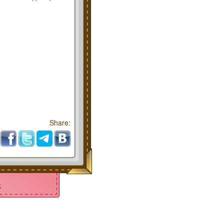
Share:
k