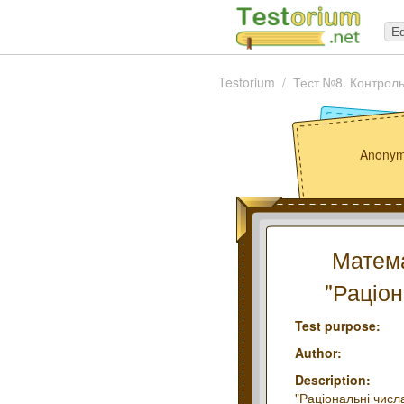
Ed
Testorium
Тест №8. Контроль
Anonym
Матема
"Раціон
Test purpose:
Author:
Description:
"Раціональні числ