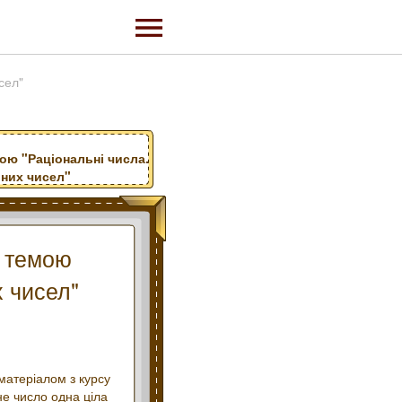
сел"
ою "Раціональні числа.
ьних чисел"
а темою
х чисел"
 матеріалом з курсу
не число одна ціла