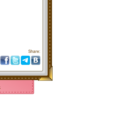
Share:
k