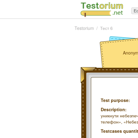
Ed
Testorium
Тест 6
Anonym
Test purpose:
Description:
уникнути небезпечн
телефон», «Небезп
Testcases quantit