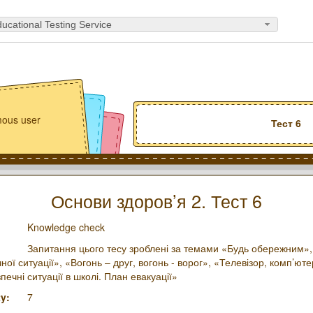
ucational Testing Service
ous user
Тест 6
Основи здоров’я 2. Тест 6
Knowledge check
Запитання цього тесу зроблені за темами «Будь обережним»
ої ситуації», «Вогонь – друг, вогонь - ворог», «Телевізор, комп’ют
ечні ситуації в школі. План евакуації»
y:
7