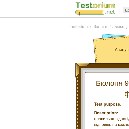
Ed
Testorium
Заняття 1. Біосоц
Anonym
Біологія 
ф
Test purpose:
Description:
правильна відпові
відповідь на кожне