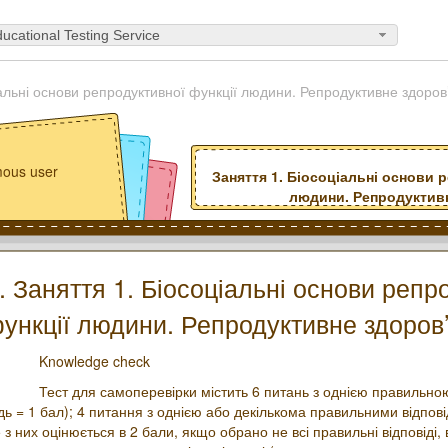
ucational Testing Service
іальні основи репродуктивної функції людини. Репродуктивне здоров
ous user
Заняття 1. Біосоціальні основи 
людини. Репродуктив
9. Заняття 1. Біосоціальні основи репр
ункції людини. Репродуктивне здоров
Knowledge check
Тест для самоперевірки містить 6 питань з однією правильною
дь = 1 бал); 4 питання з однією або декількома правильними відпов
 з них оцінюється в 2 бали, якщо обрано не всі правильні відповіді,