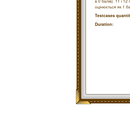
в 0 балів). 11 і 1
оцінюється як 1 ба
Testcases quantit
Duration: