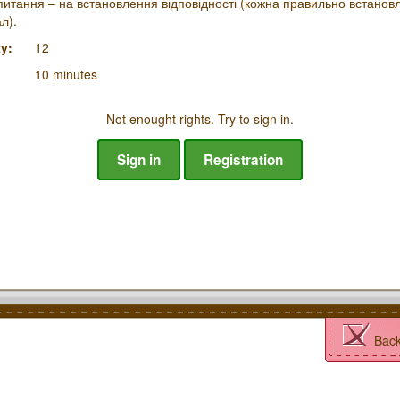
2 питання – на встановлення відповідності (кожна правильно встановл
л).
y:
12
10 minutes
Not enought rights. Try to sign in.
Sign in
Registration
Bac