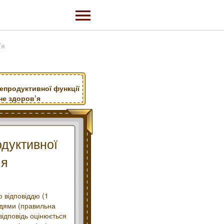
’я
репродуктивної функції
не здоров’я
одуктивної
’я
 відповіддю (1
ідями (правильна
 відповідь оцінюється