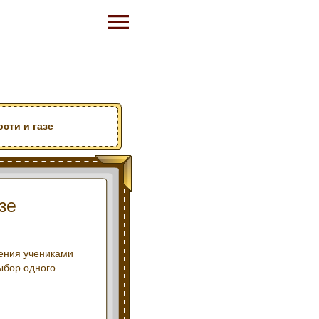
ости и газе
зе
оения учениками
выбор одного