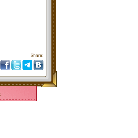
Share:
k