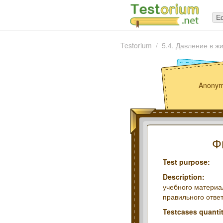
Ed
Testorium
5.4. Давление в жи
Anonym
Ф
Test purpose:
Description:
учебного материал
правильного отве
Testcases quantit