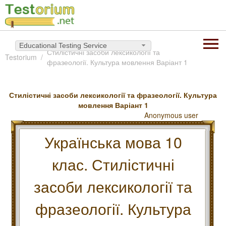
Educational Testing Service
Стилістичні засоби лексикології та
Testorium
фразеології. Культура мовлення Варіант 1
Стилістичні засоби лексикології та фразеології. Культура
мовлення Варіант 1
Anonymous user
Українська мова 10
клас. Стилістичні
засоби лексикології та
фразеології. Культура