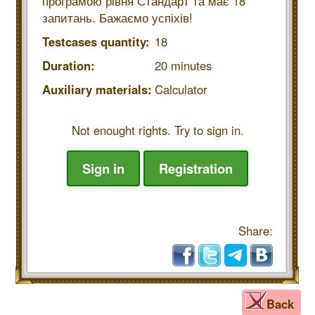
програмою рівня Стандарт та має 18
запитань. Бажаємо успіхів!
Testcases quantity:
18
Duration:
20 minutes
Auxiliary materials:
Calculator
Not enought rights. Try to sign in.
Sign in
Registration
Share:
Back