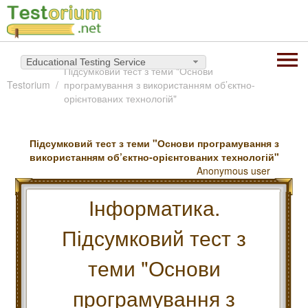
Educational Testing Service
Підсумковий тест з теми "Основи
Testorium
програмування з використанням об’єктно-
орієнтованих технологій"
Підсумковий тест з теми "Основи програмування з
використанням об’єктно-орієнтованих технологій"
Anonymous user
Інформатика.
Підсумковий тест з
теми "Основи
програмування з