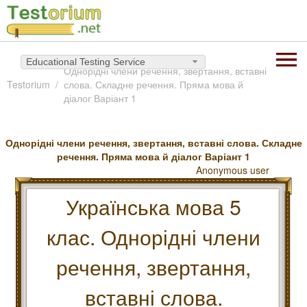
Educational Testing Service
Однорідні члени речення, звертання, вставні
Testorium
слова. Складне речення. Пряма мова й
діалог Варіант 1
Однорідні члени речення, звертання, вставні слова. Складне
речення. Пряма мова й діалог Варіант 1
Anonymous user
Українська мова 5
клас. Однорідні члени
речення, звертання,
вставні слова.