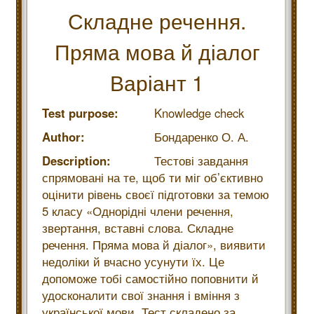
Складне речення.
Пряма мова й діалог
Варіант 1
Test purpose:
Knowledge check
Author:
Бондаренко О. А.
Description:
Тестові завдання
спрямовані на те, щоб ти міг об’єктивно
оцінити рівень своєї підготовки за темою
5 класу «Однорідні члени речення,
звертання, вставні слова. Складне
речення. Пряма мова й діалог», виявити
недоліки й вчасно усунути їх. Це
допоможе тобі самостійно поповнити й
удосконалити свої знання і вміння з
української мови. Тест складено за