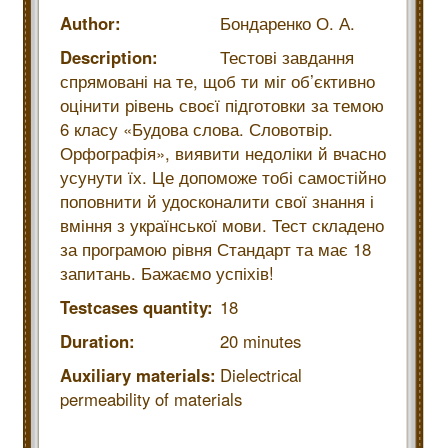
Author:
Бондаренко О. А.
Description:
Тестові завдання
спрямовані на те, щоб ти міг об’єктивно
оцінити рівень своєї підготовки за темою
6 класу «Будова слова. Словотвір.
Орфографія», виявити недоліки й вчасно
усунути їх. Це допоможе тобі самостійно
поповнити й удосконалити свої знання і
вміння з української мови. Тест складено
за програмою рівня Стандарт та має 18
запитань. Бажаємо успіхів!
Testcases quantity:
18
Duration:
20 minutes
Auxiliary materials:
Dielectrical
permeability of materials