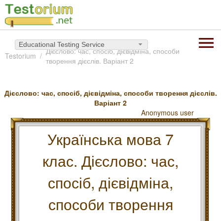
Educational Testing Service
Дієслово: час, спосіб, дієвідміна, способи
Testorium
творення дієслів. Варіант 2
Дієслово: час, спосіб, дієвідміна, способи творення дієслів.
Варіант 2
Anonymous user
Українська мова 7
клас. Дієслово: час,
спосіб, дієвідміна,
способи творення