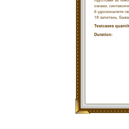
ознаки, синтаксич
й удосконалити св
18 запитань. Бажа
Testcases quantit
Duration: