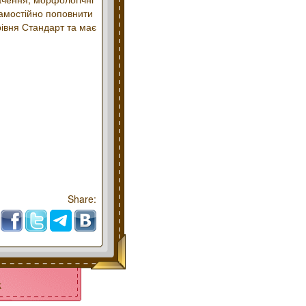
 самостійно поповнити
рівня Стандарт та має
Share:
k