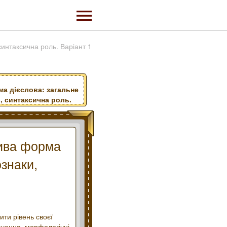
синтаксична роль. Варіант 1
а дієслова: загальне
, синтаксична роль.
лива форма
ознаки,
ити рівень своєї
ачення, морфологічні