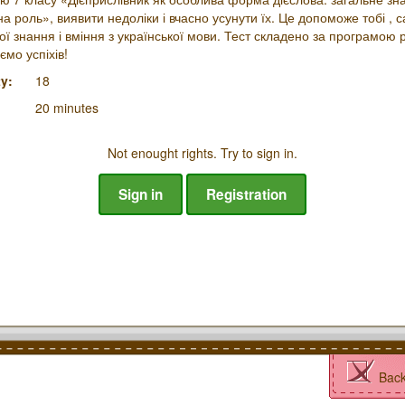
на роль», виявити недоліки і вчасно усунути їх. Це допоможе тобі ,
ої знання і вміння з української мови. Тест складено за програмою 
ємо успіхів!
y:
18
20 minutes
Not enought rights. Try to sign in.
Sign in
Registration
Bac