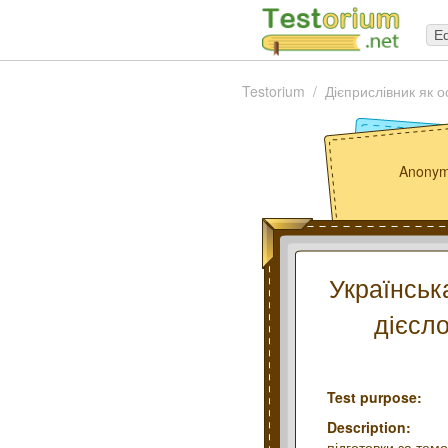
Ed
Testorium
Дієприслівник як 
Anonym
Українськ
дієсло
Test purpose:
Description:
підготовки за тем