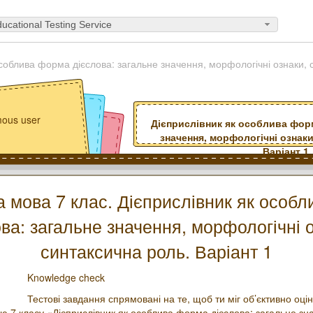
ucational Testing Service
особлива форма дієслова: загальне значення, морфологічні ознаки, 
ous user
Дієприслівник як особлива форм
значення, морфологічні ознаки
Варіант 1
а мова 7 клас. Дієприслівник як особ
ва: загальне значення, морфологічні 
синтаксична роль. Варіант 1
Knowledge check
Тестові завдання спрямовані на те, щоб ти міг об’єктивно оцін
ою 7 класу «Дієприслівник як особлива форма дієслова: загальне зн