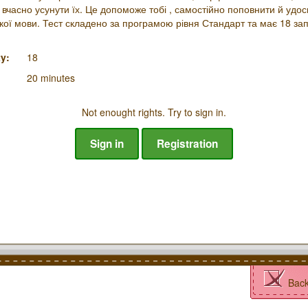
і вчасно усунути їх. Це допоможе тобі , самостійно поповнити й удо
ської мови. Тест складено за програмою рівня Стандарт та має 18 з
y:
18
20 minutes
Not enought rights. Try to sign in.
Sign in
Registration
Bac