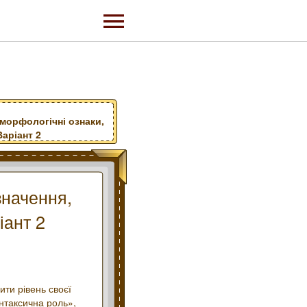
 морфологічні ознаки,
аріант 2
значення,
іант 2
ити рівень своєї
интаксична роль»,