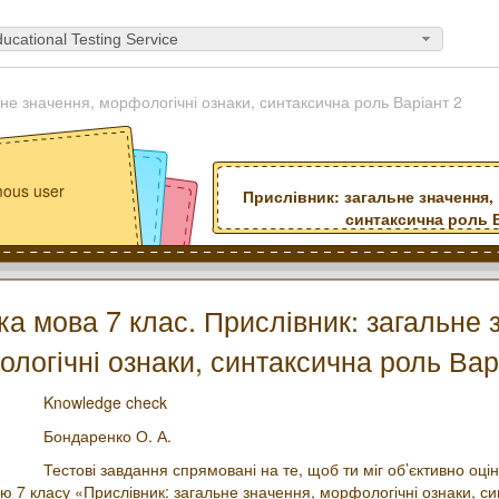
ucational Testing Service
ьне значення, морфологічні ознаки, синтаксична роль Варіант 2
ous user
Прислівник: загальне значення,
синтаксична роль В
ка мова 7 клас. Прислівник: загальне 
логічні ознаки, синтаксична роль Вар
Knowledge check
Бондаренко О. А.
Тестові завдання спрямовані на те, щоб ти міг об’єктивно оцін
ою 7 класу «Прислівник: загальне значення, морфологічні ознаки, с