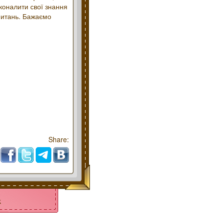
сконалити свої знання
апитань. Бажаємо
Share:
k