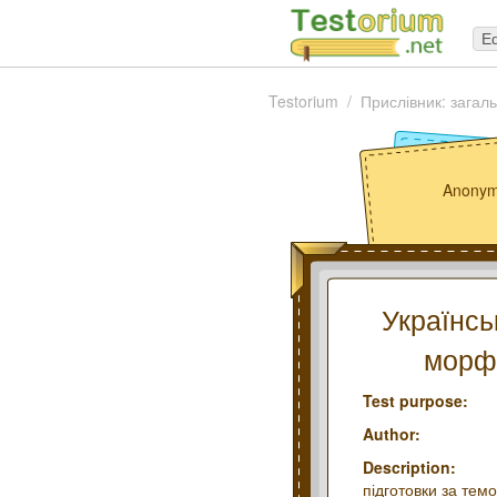
Ed
Testorium
Прислівник: загал
Anonym
Українсь
морфо
Test purpose:
Author:
Description:
підготовки за тем