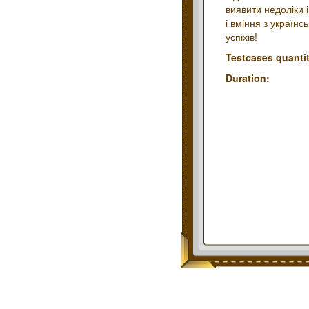
виявити недоліки 
і вміння з україн
успіхів!
Testcases quantit
Duration: