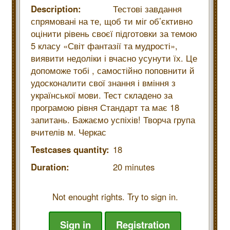
Description:
Тестові завдання
спрямовані на те, щоб ти міг об’єктивно
оцінити рівень своєї підготовки за темою
5 класу «Світ фантазії та мудрості»,
виявити недоліки і вчасно усунути їх. Це
допоможе тобі , самостійно поповнити й
удосконалити свої знання і вміння з
української мови. Тест складено за
програмою рівня Стандарт та має 18
запитань. Бажаємо успіхів! Творча група
вчителів м. Черкас
Testcases quantity:
18
Duration:
20 minutes
Not enought rights. Try to sign in.
Sign in
Registration