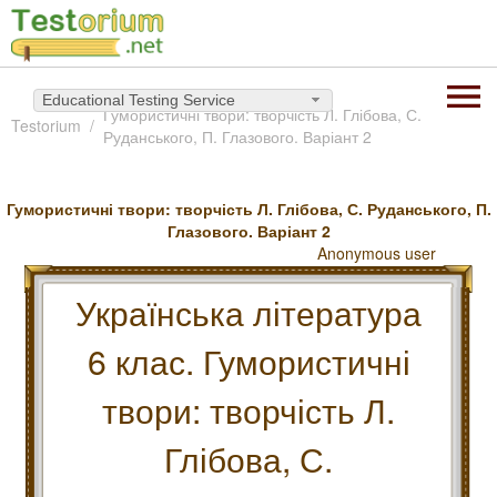
Educational Testing Service
Гумористичні твори: творчість Л. Глібова, С.
Testorium
Руданського, П. Глазового. Варіант 2
Гумористичні твори: творчість Л. Глібова, С. Руданського, П.
Глазового. Варіант 2
Anonymous user
Українська література
6 клас. Гумористичні
твори: творчість Л.
Глібова, С.