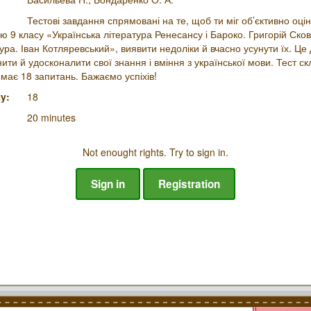
Тестові завдання спрямовані на те, щоб ти міг об’єктивно оцін
ою 9 класу «Українська література Ренесансу і Бароко. Григорій Ско
тура. Іван Котляревський», виявити недоліки й вчасно усунути їх. Це
ити й удосконалити свої знання і вміння з української мови. Тест 
 має 18 запитань. Бажаємо успіхів!
y:
18
20 minutes
Not enought rights. Try to sign in.
Sign in
Registration