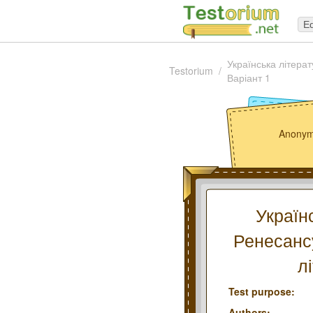
Ed
Українська літерат
Testorium
Варіант 1
Anonym
Україн
Ренесансу
л
Test purpose:
Authors: