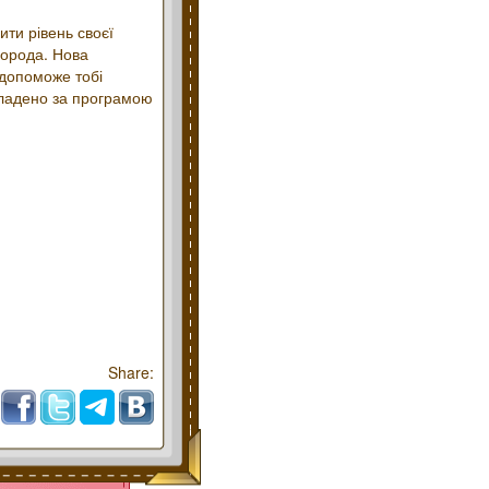
ити рівень своєї
ворода. Нова
 допоможе тобі
складено за програмою
Share: