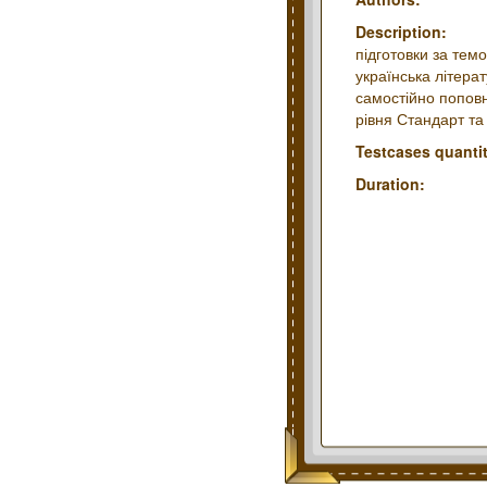
Description:
підготовки за тем
українська літера
самостійно поповн
рівня Стандарт та
Testcases quantit
Duration: