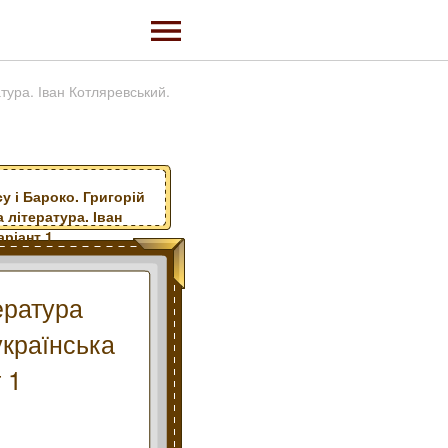
атура. Іван Котляревський.
у і Бароко. Григорій
 література. Іван
ріант 1
ература
українська
 1