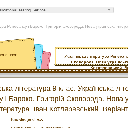
ucational Testing Service
ура Ренесансу і Бароко. Григорій Сковорода. Нова українська літер
ous user
Українська література Ренесанс
Сковорода. Нова українська
Котляревський. Ва
ська література 9 клас. Українська літ
 і Бароко. Григорій Сковорода. Нова 
ітература. Іван Котляревський. Варіант
Knowledge check
Васильева Н.,
Бондаренко О. А.