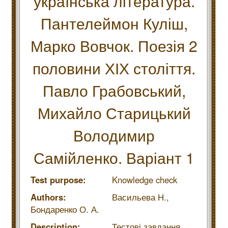
українська література.
Пантелеймон Куліш,
Марко Вовчок. Поезія 2
половини ХІХ століття.
Павло Грабовський,
Михайло Старицький
Володимир
Самійленко. Варіант 1
Test purpose:
Knowledge check
Authors:
Васильева Н.,
Бондаренко О. А.
Description:
Тестові завдання