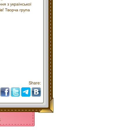
ння з української
в! Творча група
Share:
k