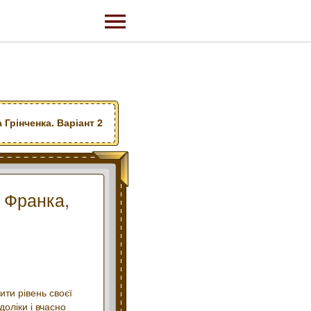
 Грінченка. Варіант 2
а Франка,
ити рівень своєї
доліки і вчасно