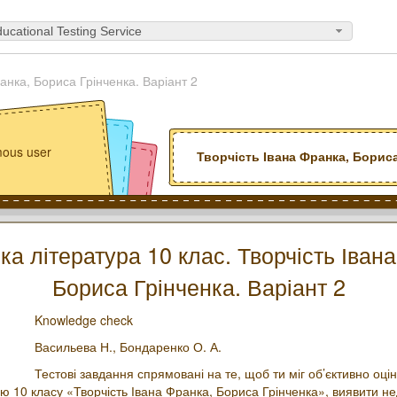
ucational Testing Service
анка, Бориса Грінченка. Варіант 2
ous user
Творчість Івана Франка, Бориса
ка література 10 клас. Творчість Іван
Бориса Грінченка. Варіант 2
Knowledge check
Васильева Н.,
Бондаренко О. А.
Тестові завдання спрямовані на те, щоб ти міг об’єктивно оцін
ою 10 класу «Творчість Івана Франка, Бориса Грінченка», виявити не