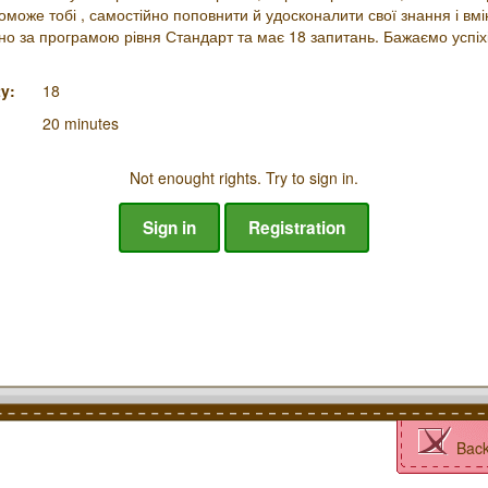
оможе тобі , самостійно поповнити й удосконалити свої знання і вмі
но за програмою рівня Стандарт та має 18 запитань. Бажаємо успіхі
y:
18
20 minutes
Not enought rights. Try to sign in.
Sign in
Registration
Bac