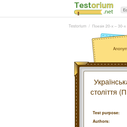
Ed
Testorium
Поезія 20-х – 30-х
Anonym
Українськ
століття (
Test purpose:
Authors: