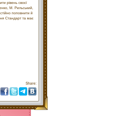
ити рівень своєї
менко, М. Рильський,
остійно поповнити й
вня Стандарт та має
Share:
k