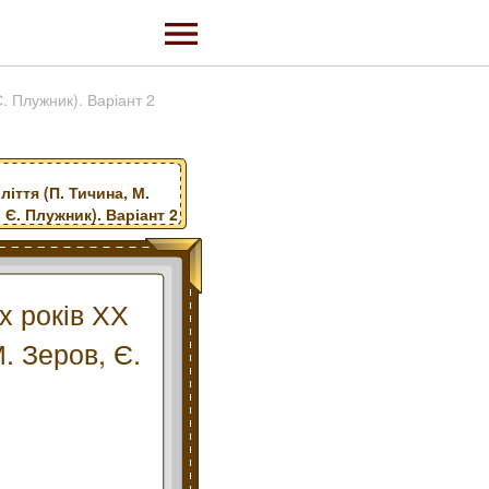
Є. Плужник). Варіант 2
ліття (П. Тичина, М.
 Є. Плужник). Варіант 2
х років ХХ
. Зеров, Є.