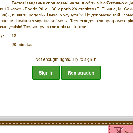
Тестові завдання спрямовані на те, щоб ти міг об’єктивно оцін
ю 10 класу «Поезія 20-х – 30-х років ХХ століття (П. Тичина, М. Се
ник)», виявити недоліки і вчасно усунути їх. Це допоможе тобі , сам
 знання і вміння з української мови. Тест складено за програмою рі
ємо успіхів! Творча група вчителів м. Черкас
y:
18
20 minutes
Not enought rights. Try to sign in.
Sign in
Registration
Bac