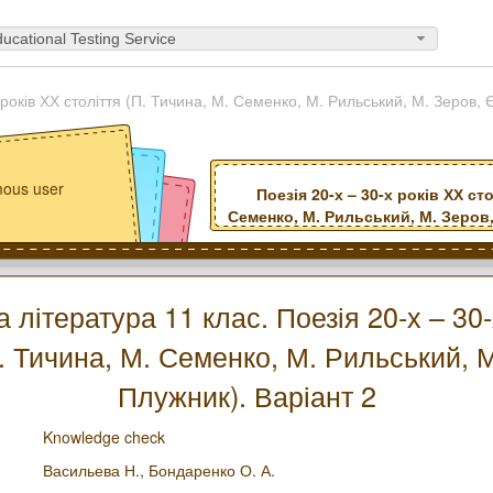
ucational Testing Service
 років ХХ століття (П. Тичина, М. Семенко, М. Рильський, М. Зеров, 
ous user
Поезія 20-х – 30-х років ХХ сто
Семенко, М. Рильський, М. Зеров,
а література 11 клас. Поезія 20-х – 30-
П. Тичина, М. Семенко, М. Рильський, М
Плужник). Варіант 2
Knowledge check
Васильева Н.,
Бондаренко О. А.