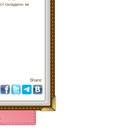
ест складено за
Share:
k