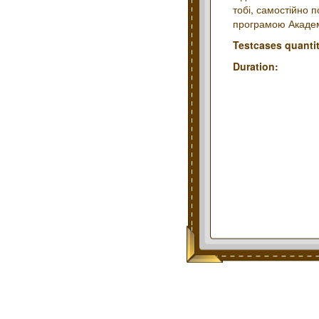
тобі, самостійно п
програмою Академі
Testcases quantit
Duration: