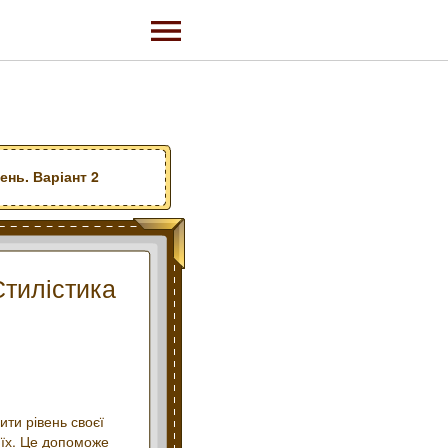
ень. Варіант 2
Стилістика
ити рівень своєї
 їх. Це допоможе