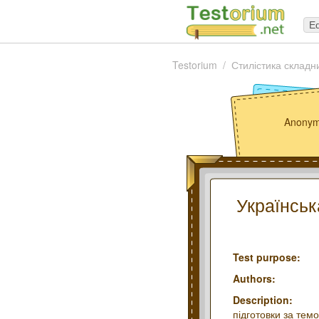
Ed
Testorium
Стилістика складн
Anonym
Українськ
Test purpose:
Authors:
Description:
підготовки за тем