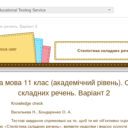
ucational Testing Service
их речень. Варіант 2
ous user
Стилістика складних реч
а мова 11 клас (академічний рівень). 
складних речень. Варіант 2
Knowledge check
Васильева Н.,
Бондаренко О. А.
Тестові завдання спрямовані на те, щоб ти міг об’єктивно оцін
ою «Стилістика складних речень», виявити недоліки і вчасно усунути