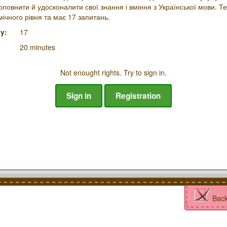
оповнити й удосконалити свої знання і вміння з Української мови. Т
чного рівня та має 17 запитань.
y:
17
20 minutes
Not enought rights. Try to sign in.
Sign in
Registration
Bac