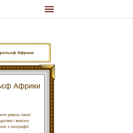
а рельєф Африки
льєф Африки
ити рівень своєї
оліки і вчасно
ня з географії.