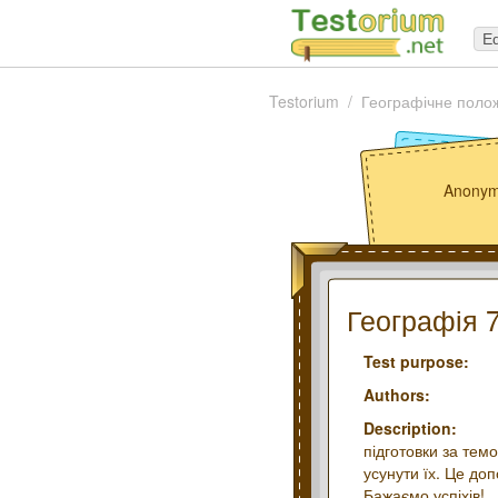
Ed
Testorium
Географічне поло
Anonym
Географія 
Test purpose:
Authors:
Description:
підготовки за тем
усунути їх. Це доп
Бажаємо успіхів!