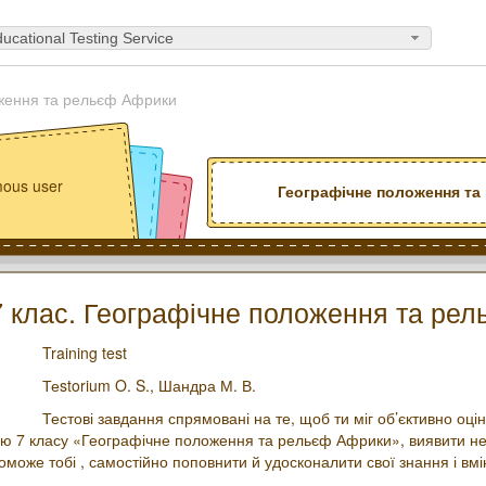
ucational Testing Service
ження та рельєф Африки
ous user
Географічне положення т
7 клас. Географічне положення та ре
Training test
Теstorium O. S.,
Шандра М. В.
Тестові завдання спрямовані на те, щоб ти міг об’єктивно оцін
ою 7 класу «Географічне положення та рельєф Африки», виявити нед
оможе тобі , самостійно поповнити й удосконалити свої знання і вмін