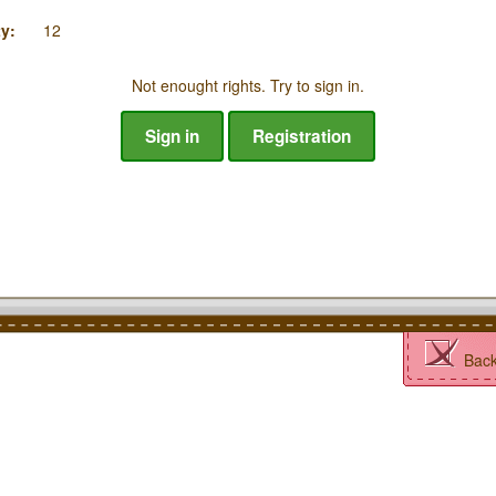
y:
12
Not enought rights. Try to sign in.
Sign in
Registration
Bac