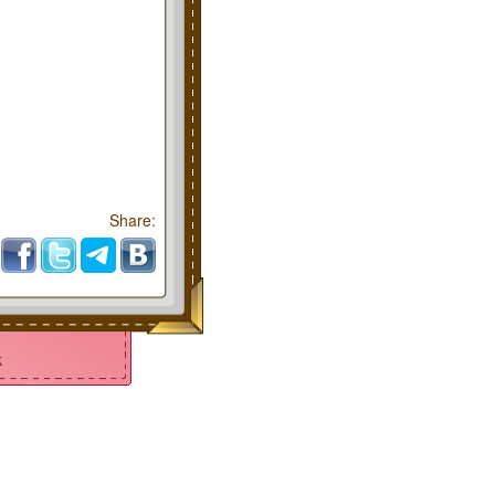
Share:
k