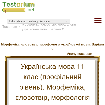
Educational Testing Service
Морфеміка, словотвір, морфологія
Testorium
української мови. Варіант 2
Морфеміка, словотвір, морфологія української мови. Варіант
2
Anonymous user
Українська мова 11
клас (профільний
рівень). Морфеміка,
словотвір, морфологія