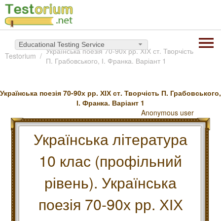
Educational Testing Service
Українська поезія 70-90х рр. ХІХ ст. Творчість
Testorium
П. Грабовського, І. Франка. Варіант 1
Українська поезія 70-90х рр. ХІХ ст. Творчість П. Грабовського,
І. Франка. Варіант 1
Anonymous user
Українська література
10 клас (профільний
рівень). Українська
поезія 70-90х рр. ХІХ