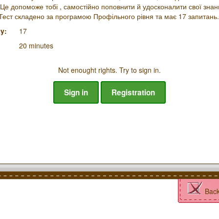
. Це допоможе тобі , самостійно поповнити й удосконалити свої знанн
 Тест складено за програмою Профільного рівня та має 17 запитань.
y:
17
20 minutes
Not enought rights. Try to sign in.
Sign in
Registration
Bac