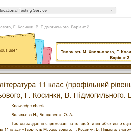
ucational Testing Service
ового, Г. Косинки, В. Підмогильного. Варіант 2
ous user
Творчість М. Хвильового, Г. Коси
Варіант 2
література 11 клас (профільний рівень
ового, Г. Косинки, В. Підмогильного. 
Knowledge check
Васильева Н.,
Бондаренко О. А.
Тестові завдання спрямовані на те, щоб ти міг об’єктивно оцін
ю 11 класу «Творчість М. Хвильового, Г. Косинки, В. Підмогильного»