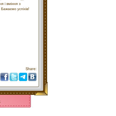
я і вміння з
 Бажаємо успіхів!
Share:
k