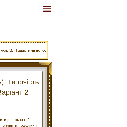
нки, В. Підмогильного.
). Творчість
Варіант 2
ити рівень своєї
, виявити недоліки і