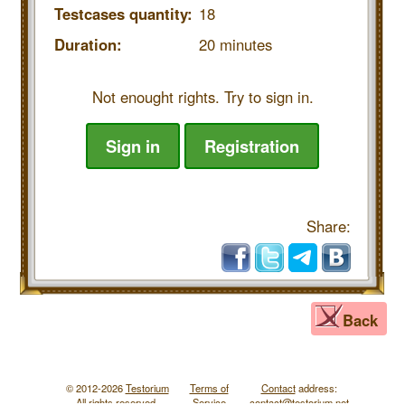
Testcases quantity:
18
Duration:
20 minutes
Not enought rights. Try to sign in.
Sign in
Registration
Share:
Back
© 2012-2026
Testorium
Terms of
Contact
address:
All rights reserved.
Service
contac
t@testorium.net