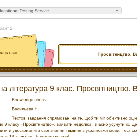
ucational Testing Service
іант 2
ous user
Просвітництво. Ва
а література 9 клас. Просвітництво. 
Knowledge check
Васильева Н.
Тестові завдання спрямовані на те, щоб ти міг об’єктивно оцін
ю 9 класу «Просвітництво», виявити недоліки і вчасно усунути їх. Ц
ити й удосконалити свої знання і вміння з української мови. Тест 
 має 18 запитань. Бажаємо успіхів!