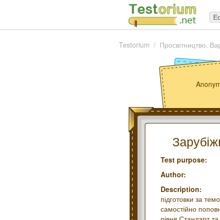
Ed
Testorium
Просвітництво. Вар
Anonym
Зарубіжн
Test purpose:
Author:
Description:
підготовки за темо
самостійно поповн
рівня Стандарт та