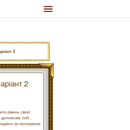
ріант 2
Варіант 2
ити рівень своєї
е допоможе тобі ,
складено за програмою