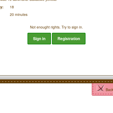
y:
18
20 minutes
Not enought rights. Try to sign in.
Sign in
Registration
Bac