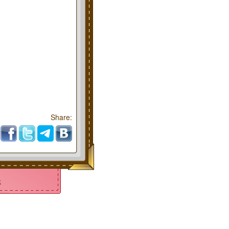
Share:
k