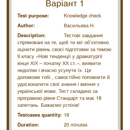
Варіант 1
Test purpose:
Knowledge check
Author:
Васильева Н.
Description:
Тестові завдання
спрямовані на те, щоб ти міг об’єктивно
оцінити рівень своєї підготовки за темою
9 класу «Нові тенденції у драматургії
кінця ХІХ – початку ХХ ст.», виявити
недоліки і вчасно усунути їх. Це
допоможе тобі , самостійно поповнити й
удосконалити свої знання і вміння з
української мови. Тест складено за
програмою рівня Стандарт та має 18
запитань. Бажаємо успіхів!
Testcases quantity:
18
Duration:
20 minutes