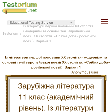
Educational Testing Service
Із літератури першої половини ХХ століття
(модернізм та основні течії європейської
Testorium
поезії ХХ століття. «Срібна доба» російської
поезії). Варіант 1
Із літератури першої половини ХХ століття (модернізм та
основні течії європейської поезії ХХ століття. «Срібна доба»
російської поезії). Варіант 1
Anonymous user
Зарубіжна література
11 клас (академічний
рівень). Із літератури