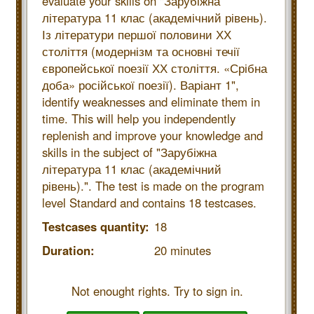
evaluate your skills on "Зарубіжна
література 11 клас (академічний рівень).
Із літератури першої половини ХХ
століття (модернізм та основні течії
європейської поезії ХХ століття. «Срібна
доба» російської поезії). Варіант 1",
identify weaknesses and eliminate them in
time. This will help you independently
replenish and improve your knowledge and
skills in the subject of "Зарубіжна
література 11 клас (академічний
рівень).". The test is made on the program
level Standard and contains 18 testcases.
Testcases quantity:
18
Duration:
20 minutes
Not enought rights. Try to sign in.