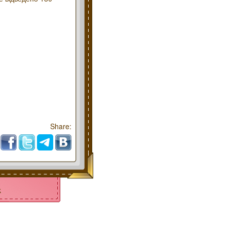
Share:
k