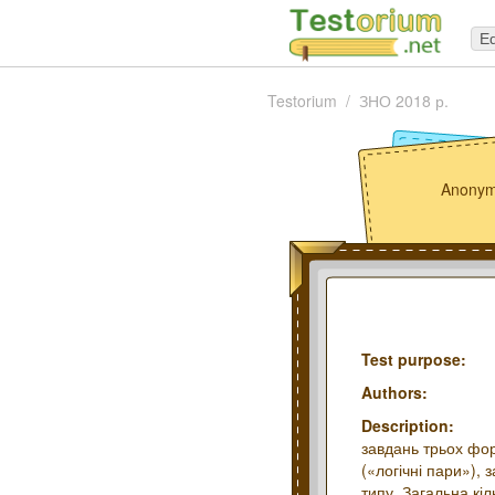
Ed
Testorium
ЗНО 2018 р.
Anonym
Test purpose:
Authors:
Description:
завдань трьох фор
(«логічні пари»),
типу. Загальна кіл