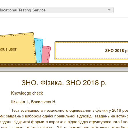
ucational Testing Service
ous user
ЗНО 2018 р
ЗНО. Фізика. ЗНО 2018 р.
Knowledge check
Itklaster I.,
Васильева Н.
Тест зовнішнього незалежного оцінювання з фізики у 2018 роц
м: завдань з вибором однієї правильної відповіді, завдань на встан
 завдань відкритої форми із короткою відповіддю структурованого і н
ькість завдань тесту з фізики – 38, на виконання яких учасникам бу