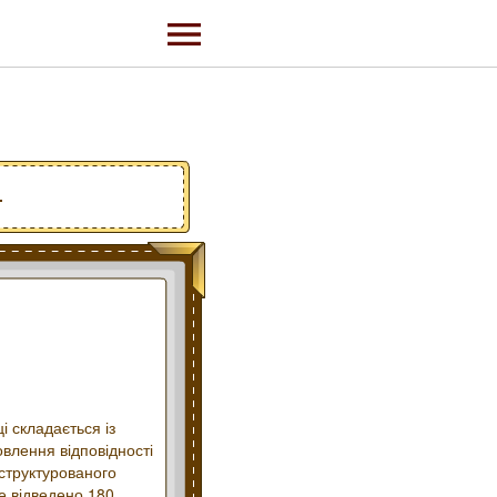
.
і складається із
овлення відповідності
еструктурованого
де відведено 180