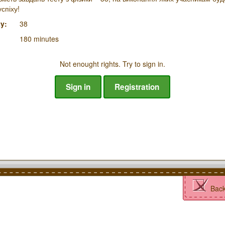
спіху!
y:
38
180 minutes
Not enought rights. Try to sign in.
Sign in
Registration
Bac