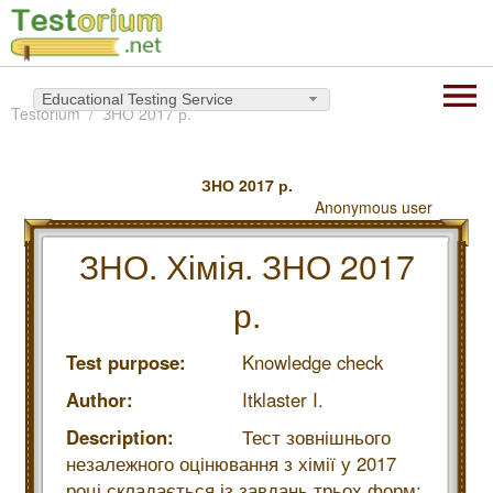
Educational Testing Service
Testorium
ЗНО 2017 р.
ЗНО 2017 р.
Anonymous user
ЗНО. Хімія. ЗНО 2017
р.
Test purpose:
Knowledge check
Author:
Itklaster I.
Description:
Тест зовнішнього
незалежного оцінювання з хімії у 2017
році складається із завдань трьох форм: