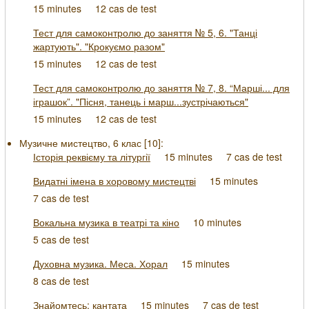
15 minutes
12 cas de test
Тест для самоконтролю до заняття № 5, 6. "Танці
жартують". "Крокуємо разом"
15 minutes
12 cas de test
Тест для самоконтролю до заняття № 7, 8. “Марші... для
іграшок”. "Пісня, танець і марш...зустрічаються"
15 minutes
12 cas de test
Музичне мистецтво, 6 клас [
10
]:
Історія реквієму та літургії
15 minutes
7 cas de test
Видатні імена в хоровому мистецтві
15 minutes
7 cas de test
Вокальна музика в театрі та кіно
10 minutes
5 cas de test
Духовна музика. Меса. Хорал
15 minutes
8 cas de test
Знайомтесь: кантата
15 minutes
7 cas de test