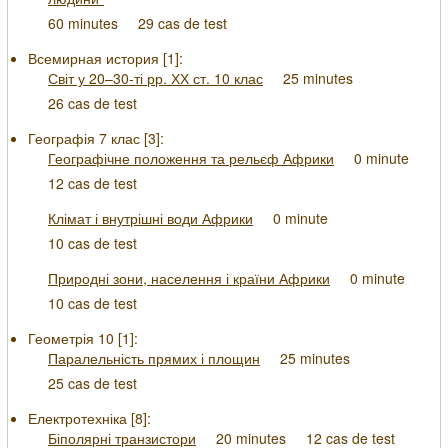
60 minutes
29 cas de test
Всемирная история [
1
]:
Світ у 20–30-ті рр. ХХ ст. 10 клас
25 minutes
26 cas de test
Географія 7 клас [
3
]:
Географічне положення та рельєф Африки
0 minute
12 cas de test
Клімат і внутрішні води Африки
0 minute
10 cas de test
Природні зони, населення і країни Африки
0 minute
10 cas de test
Геометрія 10 [
1
]:
Паралельність прямих і площин
25 minutes
25 cas de test
Електротехніка [
8
]:
Біполярні транзистори
20 minutes
12 cas de test