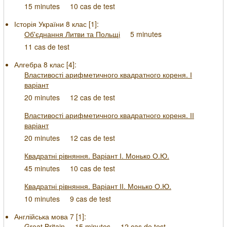
15 minutes
10 cas de test
Історія України 8 клас [
1
]:
Об'єднання Литви та Польщі
5 minutes
11 cas de test
Алгебра 8 клас [
4
]:
Властивості арифметичного квадратного кореня. І
варіант
20 minutes
12 cas de test
Властивості арифметичного квадратного кореня. ІІ
варіант
20 minutes
12 cas de test
Квадратні рівняння. Варіант І. Монько О.Ю.
45 minutes
10 cas de test
Квадратні рівняння. Варіант ІІ. Монько О.Ю.
10 minutes
9 cas de test
Англійська мова 7 [
1
]:
Great Britain
15 minutes
12 cas de test