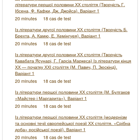
літератури першої половини ХХ століття (Творчість Г.
Ібсена, Ф. Кафки, Дж. Джойса). Варіант 1
20 minutes
18 cas de test
Із літератури другої половини ХХ століття (Творчість Б.
Брехта, А. Камю, Е. Хемінгуея). Варіант 1
20 minutes
18 cas de test
Із літератури другої половини ХХ століття (Творчість
Кавабата Ясунарі, Г. Гарсіа Маркеса) Із літератури кінця
ХХ — початку ХХІ століття (М. Павич, П. Зюскінд).
Варіант 1
20 minutes
18 cas de test
Із літератури першої половини ХХ століття (М. Булгаков
«Майстер і Маргарита»). Варіант 1
20 minutes
18 cas de test
Із літератури першої половини ХХ століття (модернізм
та основні течії європейської поезії ХХ століття. «Срібна
доба» російської поезії). Варіант 1
20 minutes
18 cas de test