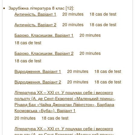
Зарубіжна література 8 клас [
12
]:
Античність. Варіант 1
20 minutes
18 cas de test
Античність. Варіант 2
20 minutes
18 cas de test
Бароко. Класицизм. Варіант 1
20 minutes
18 cas de test
Бароко. Класицизм. Варіант 2
20 minutes
18 cas de test
Відродження. Варіант 1
20 minutes
18 cas de test
Відродження. Варіант 2
20 minutes
18 cas de test
Література ХХ – ХХІ ст. У пошуках себе і високого
польоту (А. де Сент-Екзюпері «Маленький принц»,
Річард Бах «Чайка Джонатан Лівінгстон», Барбара
Космовська «Буба»). Варіант 1
20 minutes
18 cas de test
Література ХХ – ХХІ ст. У пошуках себе і високого
польоту (А. де Сент-Екзюпері «Маленький принц»,