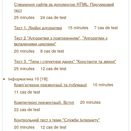
Створення сайтів за допомогою HTML- Підсумковий
тест
25 minutes
24 cas de test
Тест 1: Лінійні алгоритми
15 minutes
7 cas de test
Тест 2 "Алгоритми з повторенням", "Алгоритми з
вкладеними циклами"
20 minutes
8 cas de test
Тест 3. "Типи і структури даних" "Константи та змінні"
25 minutes
12 cas de test
Інформатика 10 [
18
]:
Комп'ютерни презентації та публікації
10 minutes
11 cas de test
Компютерні презентаціїї. Вступ
20 minutes
22 cas de test
Контрольний тест з теми "Служби Інтернету"
20 minutes
12 cas de test