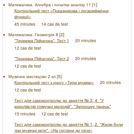
Математика. Алгебра і початки аналізу 11 [
1
]:
Контрольний тест «Показникова і логарифмічна
функції»
45 minutes
14 cas de test
Математика. Геометрія 8 [
2
]:
"Теорема Піфагора". Тест 1
20 minutes
12 cas de test
"Теорема Піфагора". Тест 2
20 minutes
12 cas de test
Музичне мистецтво 2 кл [
5
]:
Контрольний тест з курсу «Типи музики»
20 minutes
12 cas de test
Тест для самоконтролю до заняття № 3, 4. "У
королівстві співучих мелодій". "Запрошує танець"
15 minutes
12 cas de test
Тест для самоконтролю до заняття № 1, 2. "Жили-були
три музичні кити". «На гостини до пісні»