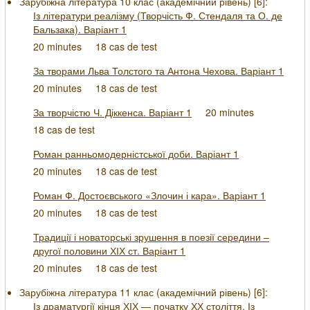
Зарубіжна література 10 клас (академічний рівень) [
6
]:
Із літератури реалізму (Творчість Ф. Стендаля та О. де
Бальзака). Варіант 1
20 minutes
18 cas de test
За творами Льва Толстого та Антона Чехова. Варіант 1
20 minutes
18 cas de test
За творчістю Ч. Діккенса. Варіант 1
20 minutes
18 cas de test
Роман ранньомодерністської доби. Варіант 1
20 minutes
18 cas de test
Роман Ф. Достоєвського «Злочин і кара». Варіант 1
20 minutes
18 cas de test
Традиції і новаторські зрушення в поезії середини –
другої половини ХІХ ст. Варіант 1
20 minutes
18 cas de test
Зарубіжна література 11 клас (академічний рівень) [
6
]:
Із драматургії кінця ХІХ — початку ХХ століття. Із